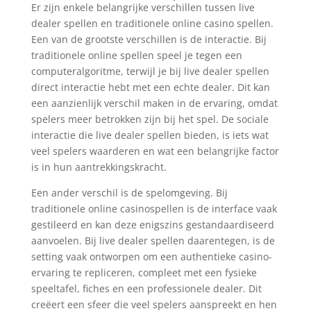
Er zijn enkele belangrijke verschillen tussen live
dealer spellen en traditionele online casino spellen.
Een van de grootste verschillen is de interactie. Bij
traditionele online spellen speel je tegen een
computeralgoritme, terwijl je bij live dealer spellen
direct interactie hebt met een echte dealer. Dit kan
een aanzienlijk verschil maken in de ervaring, omdat
spelers meer betrokken zijn bij het spel. De sociale
interactie die live dealer spellen bieden, is iets wat
veel spelers waarderen en wat een belangrijke factor
is in hun aantrekkingskracht.
Een ander verschil is de spelomgeving. Bij
traditionele online casinospellen is de interface vaak
gestileerd en kan deze enigszins gestandaardiseerd
aanvoelen. Bij live dealer spellen daarentegen, is de
setting vaak ontworpen om een authentieke casino-
ervaring te repliceren, compleet met een fysieke
speeltafel, fiches en een professionele dealer. Dit
creëert een sfeer die veel spelers aanspreekt en hen