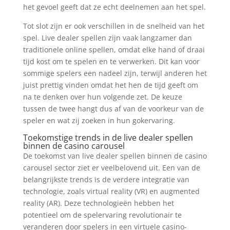
het gevoel geeft dat ze echt deelnemen aan het spel.
Tot slot zijn er ook verschillen in de snelheid van het
spel. Live dealer spellen zijn vaak langzamer dan
traditionele online spellen, omdat elke hand of draai
tijd kost om te spelen en te verwerken. Dit kan voor
sommige spelers een nadeel zijn, terwijl anderen het
juist prettig vinden omdat het hen de tijd geeft om
na te denken over hun volgende zet. De keuze
tussen de twee hangt dus af van de voorkeur van de
speler en wat zij zoeken in hun gokervaring.
Toekomstige trends in de live dealer spellen
binnen de casino carousel
De toekomst van live dealer spellen binnen de casino
carousel sector ziet er veelbelovend uit. Een van de
belangrijkste trends is de verdere integratie van
technologie, zoals virtual reality (VR) en augmented
reality (AR). Deze technologieën hebben het
potentieel om de spelervaring revolutionair te
veranderen door spelers in een virtuele casino-