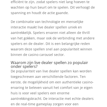
efficiënt te zijn, zodat spelers niet lang hoeven te
wachten op hun beurt om te spelen. Dit verhoogt de
spanning en houdt de actie gaande.
De combinatie van technologie en menselijke
interactie maakt live dealer spellen uniek en
aantrekkelijk. Spelers ervaren niet alleen de thrill
van het gokken, maar ook de verbinding met andere
spelers en de dealer. Dit is een belangrijke reden
waarom deze spellen snel aan populariteit winnen
binnen de casino carousel sector.
Waarom zijn live dealer spellen zo populair
onder spelers?
De populariteit van live dealer spellen kan worden
toegeschreven aan verschillende factoren. Ten
eerste, de mogelijkheid om een authentieke casino-
ervaring te beleven vanuit het comfort van je eigen
huis is voor veel spelers een enorme
aantrekkingskracht. De interactie met echte dealers
en de real-time gameplay zorgen voor een