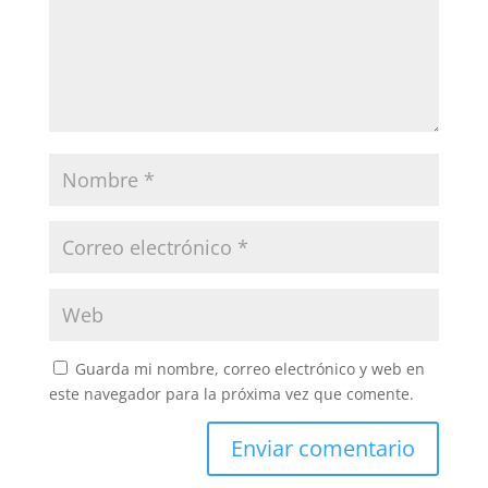
Guarda mi nombre, correo electrónico y web en
este navegador para la próxima vez que comente.