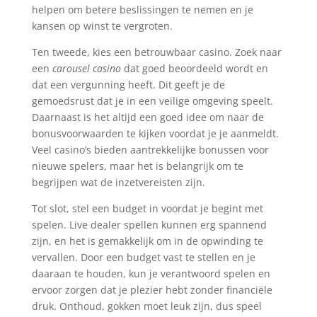
helpen om betere beslissingen te nemen en je
kansen op winst te vergroten.
Ten tweede, kies een betrouwbaar casino. Zoek naar
een
carousel casino
dat goed beoordeeld wordt en
dat een vergunning heeft. Dit geeft je de
gemoedsrust dat je in een veilige omgeving speelt.
Daarnaast is het altijd een goed idee om naar de
bonusvoorwaarden te kijken voordat je je aanmeldt.
Veel casino’s bieden aantrekkelijke bonussen voor
nieuwe spelers, maar het is belangrijk om te
begrijpen wat de inzetvereisten zijn.
Tot slot, stel een budget in voordat je begint met
spelen. Live dealer spellen kunnen erg spannend
zijn, en het is gemakkelijk om in de opwinding te
vervallen. Door een budget vast te stellen en je
daaraan te houden, kun je verantwoord spelen en
ervoor zorgen dat je plezier hebt zonder financiële
druk. Onthoud, gokken moet leuk zijn, dus speel