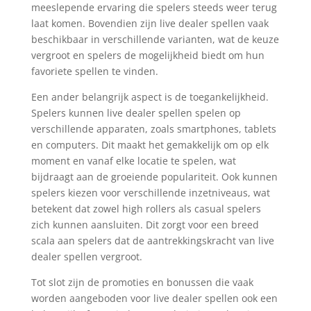
meeslepende ervaring die spelers steeds weer terug
laat komen. Bovendien zijn live dealer spellen vaak
beschikbaar in verschillende varianten, wat de keuze
vergroot en spelers de mogelijkheid biedt om hun
favoriete spellen te vinden.
Een ander belangrijk aspect is de toegankelijkheid.
Spelers kunnen live dealer spellen spelen op
verschillende apparaten, zoals smartphones, tablets
en computers. Dit maakt het gemakkelijk om op elk
moment en vanaf elke locatie te spelen, wat
bijdraagt aan de groeiende populariteit. Ook kunnen
spelers kiezen voor verschillende inzetniveaus, wat
betekent dat zowel high rollers als casual spelers
zich kunnen aansluiten. Dit zorgt voor een breed
scala aan spelers dat de aantrekkingskracht van live
dealer spellen vergroot.
Tot slot zijn de promoties en bonussen die vaak
worden aangeboden voor live dealer spellen ook een