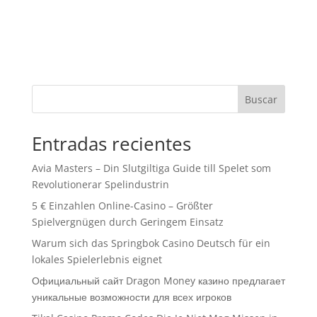
Buscar
Entradas recientes
Avia Masters – Din Slutgiltiga Guide till Spelet som
Revolutionerar Spelindustrin
5 € Einzahlen Online-Casino – Größter
Spielvergnügen durch Geringem Einsatz
Warum sich das Springbok Casino Deutsch für ein
lokales Spielerlebnis eignet
Официальный сайт Dragon Money казино предлагает
уникальные возможности для всех игроков