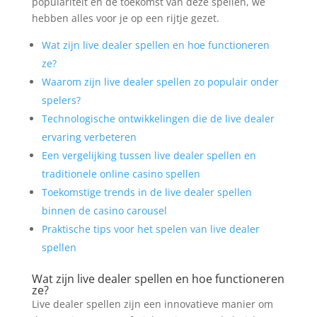
populariteit en de toekomst van deze spellen, we
hebben alles voor je op een rijtje gezet.
Wat zijn live dealer spellen en hoe functioneren
ze?
Waarom zijn live dealer spellen zo populair onder
spelers?
Technologische ontwikkelingen die de live dealer
ervaring verbeteren
Een vergelijking tussen live dealer spellen en
traditionele online casino spellen
Toekomstige trends in de live dealer spellen
binnen de casino carousel
Praktische tips voor het spelen van live dealer
spellen
Wat zijn live dealer spellen en hoe functioneren
ze?
Live dealer spellen zijn een innovatieve manier om