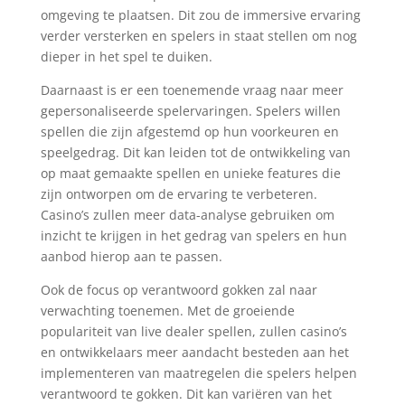
omgeving te plaatsen. Dit zou de immersive ervaring
verder versterken en spelers in staat stellen om nog
dieper in het spel te duiken.
Daarnaast is er een toenemende vraag naar meer
gepersonaliseerde spelervaringen. Spelers willen
spellen die zijn afgestemd op hun voorkeuren en
speelgedrag. Dit kan leiden tot de ontwikkeling van
op maat gemaakte spellen en unieke features die
zijn ontworpen om de ervaring te verbeteren.
Casino’s zullen meer data-analyse gebruiken om
inzicht te krijgen in het gedrag van spelers en hun
aanbod hierop aan te passen.
Ook de focus op verantwoord gokken zal naar
verwachting toenemen. Met de groeiende
populariteit van live dealer spellen, zullen casino’s
en ontwikkelaars meer aandacht besteden aan het
implementeren van maatregelen die spelers helpen
verantwoord te gokken. Dit kan variëren van het