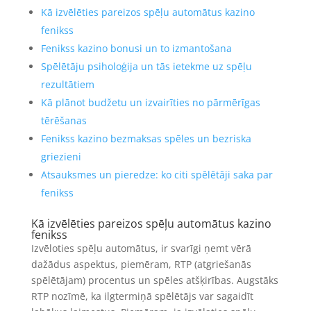
Kā izvēlēties pareizos spēļu automātus kazino
fenikss
Fenikss kazino bonusi un to izmantošana
Spēlētāju psiholoģija un tās ietekme uz spēļu
rezultātiem
Kā plānot budžetu un izvairīties no pārmērīgas
tērēšanas
Fenikss kazino bezmaksas spēles un bezriska
griezieni
Atsauksmes un pieredze: ko citi spēlētāji saka par
fenikss
Kā izvēlēties pareizos spēļu automātus kazino
fenikss
Izvēloties spēļu automātus, ir svarīgi ņemt vērā
dažādus aspektus, piemēram, RTP (atgriešanās
spēlētājam) procentus un spēles atšķirības. Augstāks
RTP nozīmē, ka ilgtermiņā spēlētājs var sagaidīt