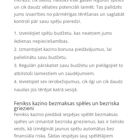
un cik daudz vēlaties potenciāli laimēt. Tas palīdzēs
jums izvairīties no pārmērīgas tērēšanas un saglabāt
kontroli pār savu spēļu pieredzi.
Izveidojiet spēļu budžetu, kas neatņem jums
ikdienas nepieciešamības.
Izmantojiet kazino bonusa piedāvājumus, lai
palielinātu savu budžetu.
Regulāri pārskatiet savu budžetu un pielāgojiet to
atbilstoši laimestiem un zaudējumiem.
Ievietojiet sev ierobežojumus, cik ilgi un cik daudz
naudas jūs tērējat katrā sesijā.
Fenikss kazino bezmaksas spēles un bezriska
griezieni
Fenikss kazino piedāvā iespējas spēlēt bezmaksas
spēles un izmantot bezriska griezienus, kas ir lielisks
veids, kā izmēģināt jaunus spēļu automātus bez
finansiāla riska. Šādas iespējas ļauj spēlētājiem