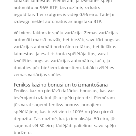
labākus laimestus. Piemēram, ja izvēlaties spēļu
automātu ar 96% RTP, tas nozīmē, ka katrs
ieguldītais 1 eiro atgriezīs vidēji 0.96 eiro. Tādēļ ir
izdevīgi meklēt automātus ar augstāku RTP.
Vēl viens faktors ir spēļu variācija. Zemas variācijas
automāti maksā mazāk, bet biežāk, savukārt augstas
variācijas automāti nodrošina retākus, bet lielākus
laimestus. Ja esat riskanta spēlētāja tips, varat
izvēlēties augstas variācijas automātus, taču, ja
dodaties pēc biežiem laimestiem, labāk izvēlēties
zemas variācijas spēles.
Fenikss kazino bonusi un to izmantošana
Fenikss kazino piedāvā dažādus bonusus, kas var
ievērojami uzlabot jūsu spēļu pieredzi. Piemēram,
jūs varat saņemt fenikss bonuss jaunajiem
spēlētājiem, kas bieži vien ir 100% no jūsu pirmā
depozīta. Tas nozīmē, ka, ja iemaksājat 50 eiro, jūs
saņemat vēl 50 eiro, tādējādi palielinot savu spēļu
budžetu.