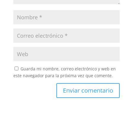
Guarda mi nombre, correo electrónico y web en
este navegador para la próxima vez que comente.