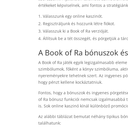
értékeket képviselnek, ami fontos a stratégián
Válasszunk egy online kaszinót.
Regisztráljunk és hozzunk létre fiókot.
Válasszuk ki a Book of Ra verzióját.
Állítsuk be a tét összegét, és pörgetjük a tár
A Book of Ra bónuszok és
A Book of Ra játék egyik legizgalmasabb eleme
szimbólumok, főként a könyv szimbóluma, aktiv
nyereményekre tehetnek szert. Az ingyenes pör
hogy pénzt kellene kockáztatniuk.
Fontos, hogy a bónuszok és ingyenes pörgetése
of Ra bónusz funkciói nemcsak izgalmasabbá t
is. Sok online kaszinó kínál különböző promóci
Az alábbi táblázat bemutat néhány tipikus bón
találhatunk: