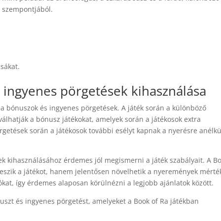
k szempontjából.
csákat.
 ingyenes pörgetések kihasználása
 a bónuszok és ingyenes pörgetések. A játék során a különböző
álhatják a bónusz játékokat, amelyek során a játékosok extra
getések során a játékosok további esélyt kapnak a nyerésre anélkü
k kihasználásához érdemes jól megismerni a játék szabályait. A B
eszik a játékot, hanem jelentősen növelhetik a nyeremények mérté
ókat, így érdemes alaposan körülnézni a legjobb ajánlatok között.
uszt és ingyenes pörgetést, amelyeket a Book of Ra játékban