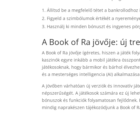
Állítsd be a megfelelő tétet a bankrollodhoz
Figyeld a szimbólumok értékét a nyeremény
Használj ki minden bónuszt és ingyenes pör
A Book of Ra jövője: új t
A Book of Ra jövője ígéretes, hiszen a játék fo
kaszinók egyre inkább a mobil játékra összpont
játékosoknak, hogy bármikor és bárhol élvezhess
és a mesterséges intelligencia (AI) alkalmazás
A jövőben várhatóan új verziók és innovatív j
népszerűségét. A játékosok számára ez új leh
bónuszok és funkciók folyamatosan fejlődnek. 
mindig naprakészen tájékozódjunk a Book of R