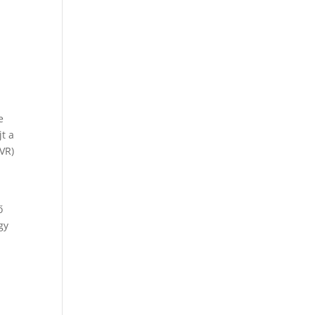
e
jt a
(VR)
ő
gy